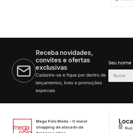
Receba novidades,
convites e ofertas
Seu nome
exclusivas
Cadastre-se e fique por dentro de
lançamentos, lives e promoções
especiais
Loca
Mega Polo Moda – O maior
shopping de atacado da
Rua