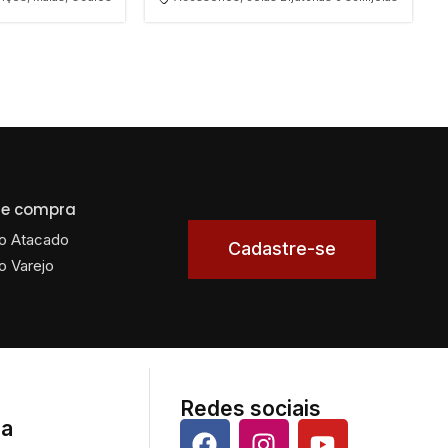
 de compra
o Atacado
Cadastre-se
o Varejo
Redes sociais
da