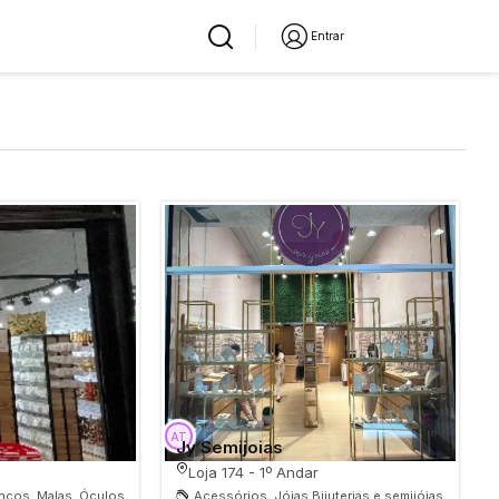
Entrar
Jy Semijoias
Loja 174 - 1º Andar
enços, Malas, Óculos
Acessórios, Jóias Bijuterias e semijóias