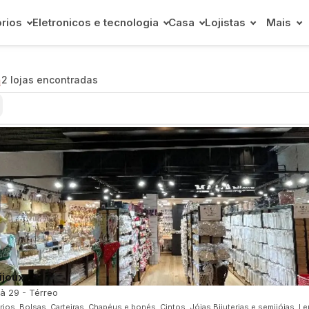
rios
Eletronicos e tecnologia
Casa
Lojistas
Mais
a
2 lojas encontradas
ijoux
 à 29 - Térreo
ios, Bolsas, Carteiras, Chapéus e bonés, Cintos, Jóias Bijuterias e semijóias, L