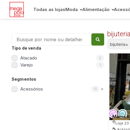
Todas as lojas
Moda
Alimentação
Acessó
bijuteri
bijuteria
×
Tipo de venda
Atacado
2
Varejo
1
Segmentos
Acessórios
11
Mama B
Loja 23
Acessór