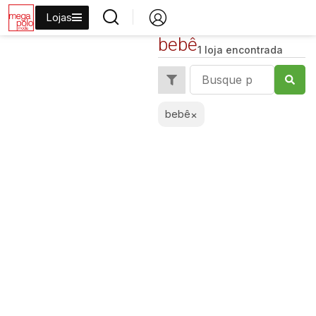
Lojas
bebê
1 loja encontrada
bebê
×