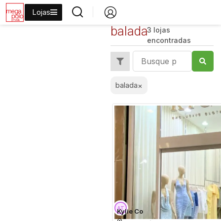
Lojas
balada
3 lojas
encontradas
balada
×
Kylie Co