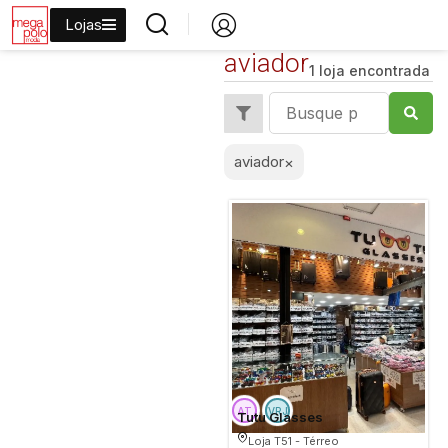
Lojas
aviador
1 loja encontrada
aviador
×
Tutu Glasses
Loja T51 - Térreo