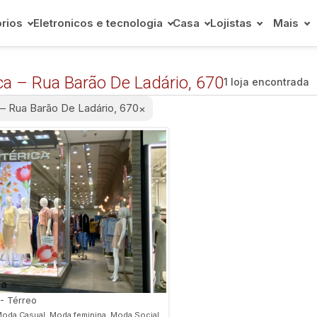
rios
Eletronicos e tecnologia
Casa
Lojistas
Mais
ca – Rua Barão De Ladário, 670
1 loja encontrada
 – Rua Barão De Ladário, 670
×
ca
 - Térreo
oda Casual, Moda feminina, Moda Social