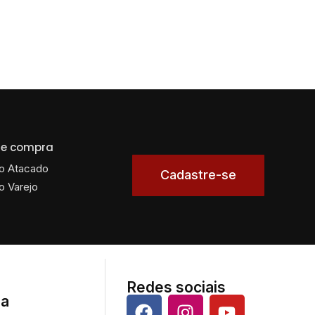
 de compra
o Atacado
Cadastre-se
o Varejo
Redes sociais
da