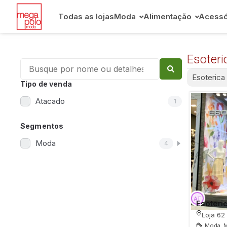
Todas as lojas
Moda
Alimentação
Acessó
Esoteri
Esoterica
Tipo de venda
Atacado
1
Segmentos
Moda
4
Esoteri
Loja 62
Moda, M