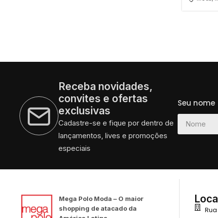
Receba novidades,
convites e ofertas
Seu nome
exclusivas
Cadastre-se e fique por dentro de
lançamentos, lives e promoções
especiais
Loca
Mega Polo Moda – O maior
shopping de atacado da
Rua