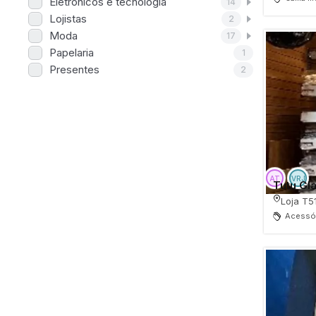
Eletronicos e tecnologia
14
Lojistas
2
Moda
17
Papelaria
1
Presentes
2
Tutu Gl
Loja T5
Acessór