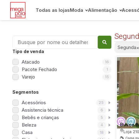
Todas as lojas
Moda
Alimentação
Acessó
Segund
Segunda
Tipo de venda
Atacado
16
Pacote Fechado
1
Varejo
15
Segmentos
Acessórios
25
Assistencia técnica
6
Bebês e crianças
5
Busca B
Beleza
4
Loja 21
Casa
18
Cama me