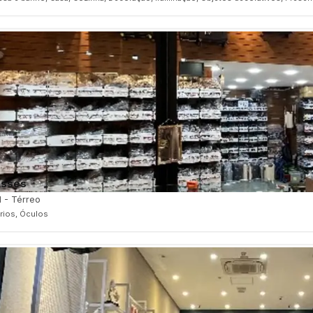
asses
1 - Térreo
ios, Óculos