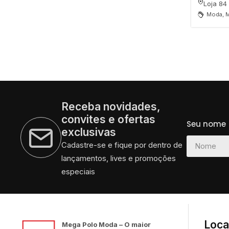
Loja 84
Moda, M
Receba novidades,
convites e ofertas
Seu nome
exclusivas
Cadastre-se e fique por dentro de
lançamentos, lives e promoções
especiais
Loca
Mega Polo Moda – O maior