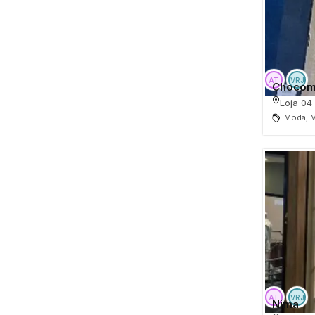
Chocom
Loja 04
Moda, M
Nima