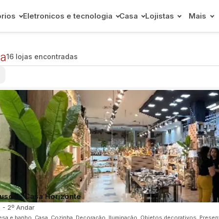
rios
Eletronicos e tecnologia
Casa
Lojistas
Mais
a
16 lojas encontradas
×
usca - Casa Horizonte
0 - 2º Andar
sa e banho, Casa, Cozinha, Decoração, Iluminação, Objetos decorativos, Present