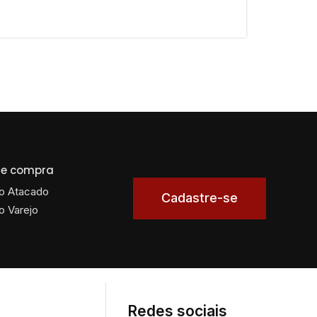
 de compra
o Atacado
Cadastre-se
o Varejo
Redes sociais