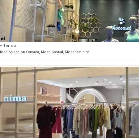
el
 - Térreo
oda Balada ou Ousada, Moda Casual, Moda feminina