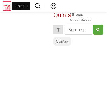
Lojas
Quinta
16 lojas
encontradas
Quinta
×