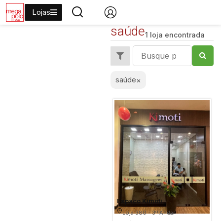
Lojas
saúde
1 loja encontrada
saúde
×
Espaco Kimoti
Loja 380 - 3º Andar