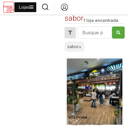
Lojas
sabor
1 loja encontrada
sabor
×
Vila Prime
Loja 385 - 3º Andar