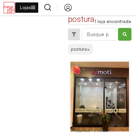
Lojas
postura
1 loja encontrada
postura
×
Espaco Kimoti
Loja 380 - 3º Andar