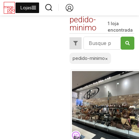
Lojas
pedido-
1 loja
minimo
encontrada
pedido-minimo
×
Birô