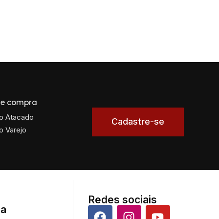
 de compra
o Atacado
Cadastre-se
o Varejo
Redes sociais
da