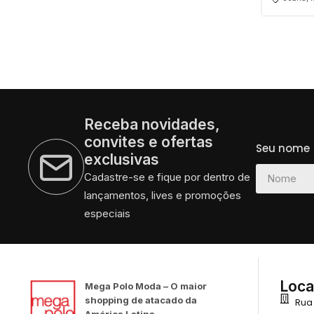
Receba novidades,
convites e ofertas
Seu nome
exclusivas
Cadastre-se e fique por dentro de
lançamentos, lives e promoções
especiais
Loca
Mega Polo Moda – O maior
shopping de atacado da
Rua