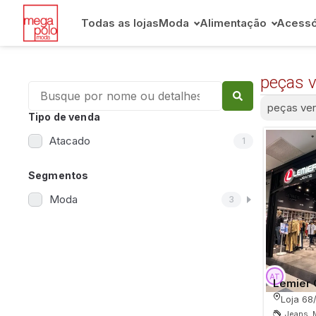
Todas as lojas
Moda
Alimentação
Acessó
peças v
peças ver
Tipo de venda
Atacado
1
Segmentos
Moda
3
Lemier 
Loja 68
Jeans, 