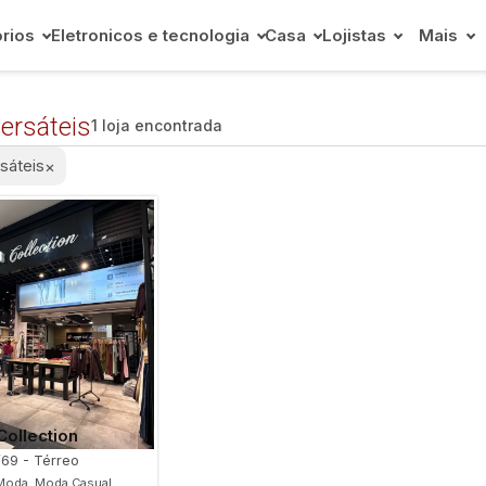
rios
Eletronicos e tecnologia
Casa
Lojistas
Mais
ersáteis
1 loja encontrada
sáteis
×
Collection
/69 - Térreo
Moda, Moda Casual