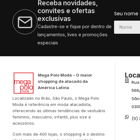
Receba novidades,
convites e ofertas
Seu nome
exclusivas
Cadastre-se e fique por dentro de
lançamentos, lives e promoções
especiais
Loca
Mega Polo Moda – O maior
shopping de atacado da
Rua
América Latina
566
São
Localizado no Brás, São Paulo, o Mega Polo
Moda é referência em moda atacadista,
030
oferecendo as últimas tendências de vestuário
feminino, masculino, infantil, plus size e
(11)
acessórios.
Com mais de 400 lojas, o shopping é o destino