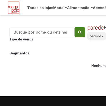
Todas as lojas
Moda
Alimentação
Acessó
parede
N
parede
×
Tipo de venda
Segmentos
Nenhuma