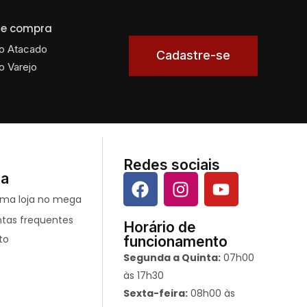
 de compra
o Atacado
Cadastre-se
o Varejo
Redes sociais
da
ntas frequentes
Horário de
to
funcionamento
Segunda a Quinta:
07h00
às 17h30
Sexta-feira:
08h00 às