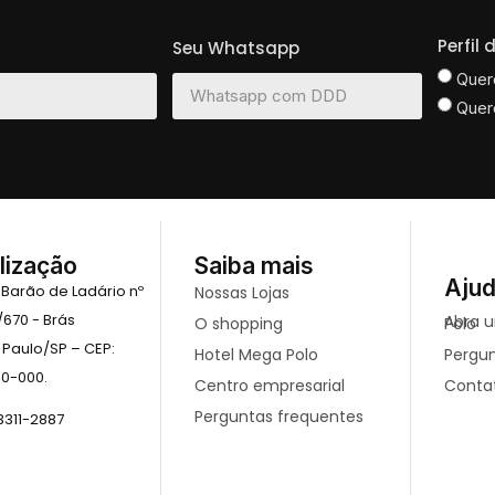
Perfil
Seu Whatsapp
Quer
Quer
lização
Saiba mais
Aju
 Barão de Ladário nº
Nossas Lojas
/670 - Brás
O shopping
Abra uma loja no mega Polo
 Paulo/SP – CEP:
Hotel Mega Polo
Pergu
10-000.
Centro empresarial
Conta
Perguntas frequentes
 3311-2887