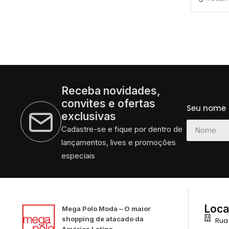
Receba novidades,
convites e ofertas
Seu nome
exclusivas
Cadastre-se e fique por dentro de
lançamentos, lives e promoções
especiais
Loca
Mega Polo Moda – O maior
shopping de atacado da
Rua