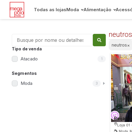
Todas as lojas
Moda
Alimentação
Acessó
neutro
neutros
×
Tipo de venda
Atacado
1
Segmentos
Moda
3
Beijamo
Loja 01 
Moda, M