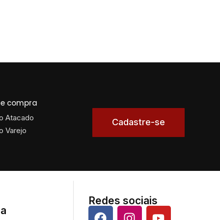
 de compra
o Atacado
Cadastre-se
o Varejo
Redes sociais
da