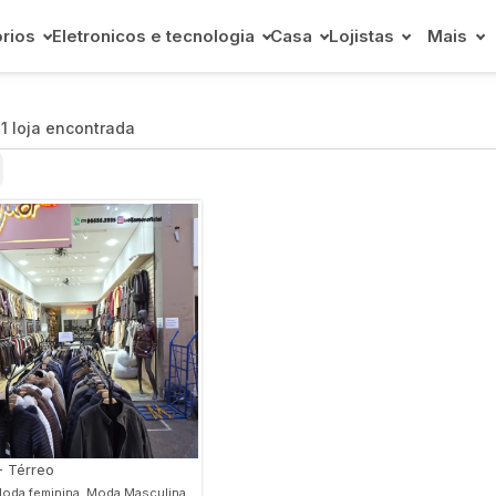
rios
Eletronicos e tecnologia
Casa
Lojistas
Mais
s
1 loja encontrada
r
- Térreo
oda feminina, Moda Masculina