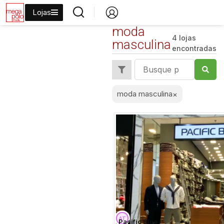
Lojas
moda
4 lojas
masculina
encontradas
moda masculina
×
Pacific Blue