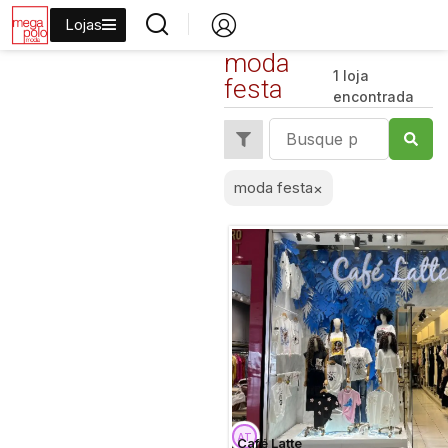
Lojas
moda
1 loja
festa
encontrada
moda festa
×
Café Latte