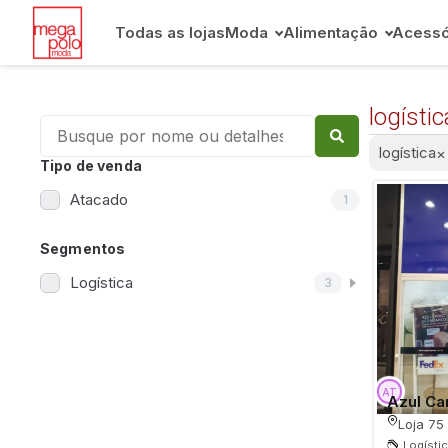
Todas as lojas
Moda
Alimentação
Acessó
logístic
logística
×
Tipo de venda
Atacado
1
Segmentos
Logística
3
Azul Ca
Loja 75
Logísti