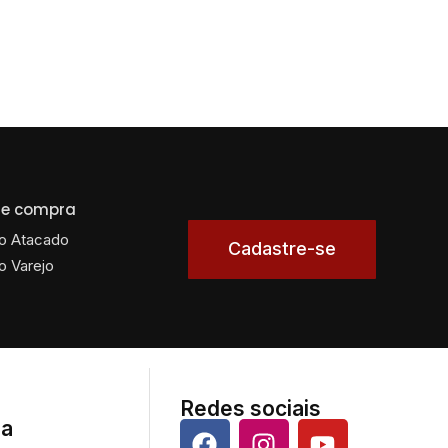
 de compra
o Atacado
Cadastre-se
o Varejo
Redes sociais
da