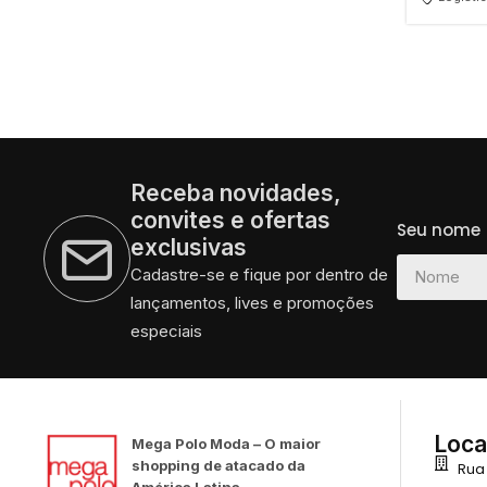
Receba novidades,
convites e ofertas
Seu nome
exclusivas
Cadastre-se e fique por dentro de
lançamentos, lives e promoções
especiais
Loca
Mega Polo Moda – O maior
shopping de atacado da
Rua