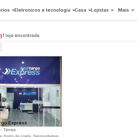
rios
Eletronicos e tecnologia
Casa
Lojistas
Mais
a
1 loja encontrada
rgo Express
 - Térreo
ca, Ponto de coleta, Transportadora