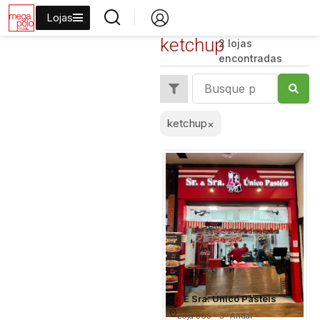
Lojas
ketchup
2 lojas
encontradas
ketchup
×
Sr. E Sra. Único Pasteis
Loja 365 - 3º Andar