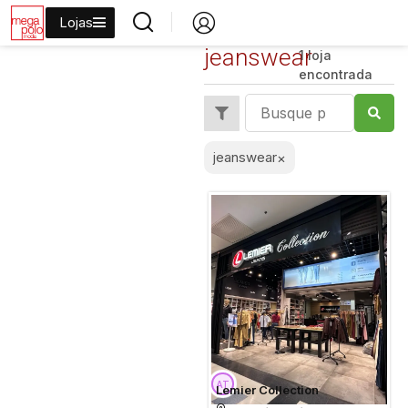
Lojas
jeanswear
1 loja
encontrada
jeanswear
×
Lemier Collection