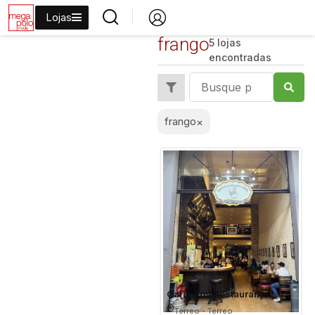
Lojas
frango
5 lojas
encontradas
frango
×
Carlinhos Restaurante
Térreo - Térreo