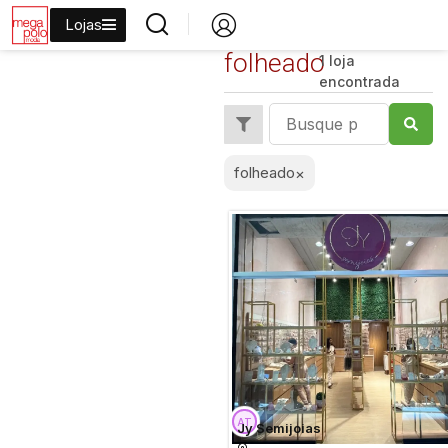
Lojas
folheado
1 loja
encontrada
folheado
×
Jy Semijoias