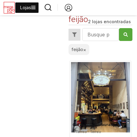
Lojas
feijão
2 lojas encontradas
feijão
×
Carlinhos Restaurante
Térreo - Térreo