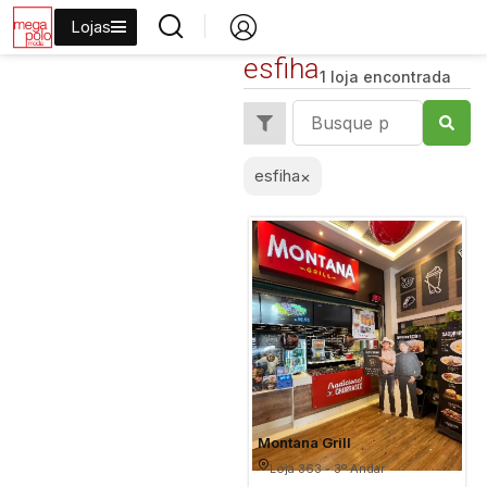
Lojas
esfiha
1 loja encontrada
esfiha
×
Montana Grill
Loja 363 - 3º Andar