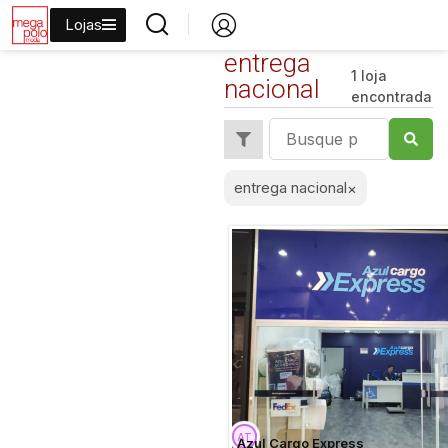
Lojas
entrega
1 loja
nacional
encontrada
entrega nacional
×
Azul Cargo Express