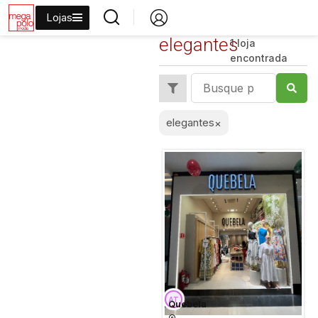
Lojas
elegantes
1 loja
encontrada
elegantes
×
Quebela