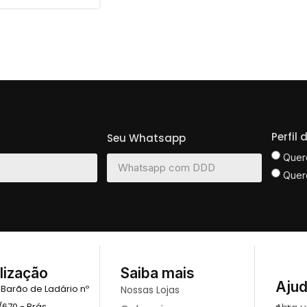
Perfil
Seu Whatsapp
Quer
Quer
lização
Saiba mais
Aju
 Barão de Ladário nº
Nossas Lojas
/670 - Brás