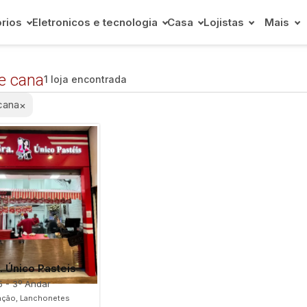
rios
Eletronicos e tecnologia
Casa
Lojistas
Mais
e cana
1 loja encontrada
cana
×
a. Único Pasteis
5 - 3º Andar
ação, Lanchonetes