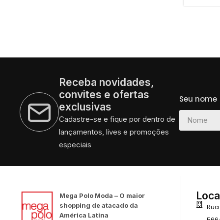
Receba novidades,
convites e ofertas
Seu nome
exclusivas
Cadastre-se e fique por dentro de
lançamentos, lives e promoções
especiais
Loca
Mega Polo Moda – O maior
shopping de atacado da
Rua
América Latina
566