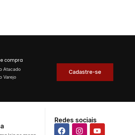
 de compra
o Atacado
Cadastre-se
o Varejo
Redes sociais
da