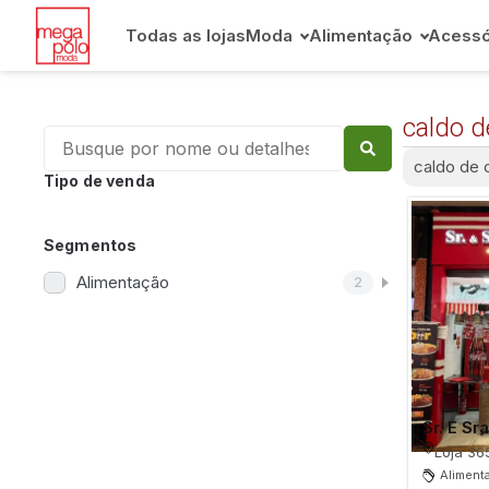
Todas as lojas
Moda
Alimentação
Acessó
caldo d
caldo de 
Tipo de venda
Segmentos
Alimentação
2
Sr. E Sr
Loja 36
Aliment