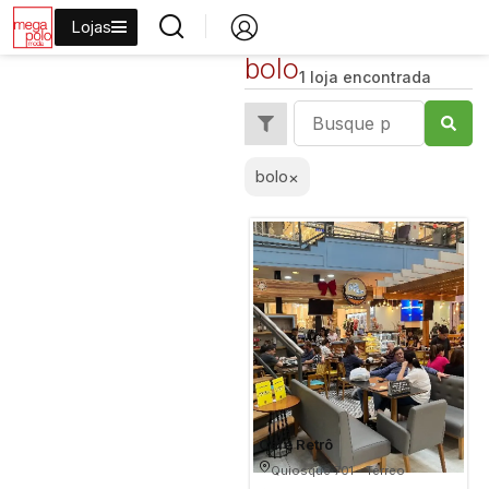
Lojas
bolo
1 loja encontrada
bolo
×
Café Retrô
Quiosque 701 - Térreo