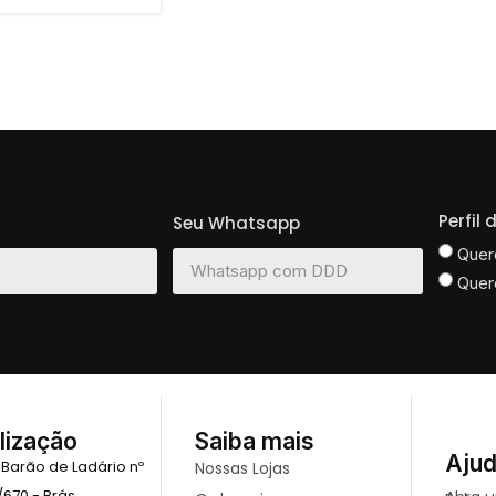
Perfil
Seu Whatsapp
Quer
Quer
lização
Saiba mais
Aju
 Barão de Ladário nº
Nossas Lojas
/670 - Brás