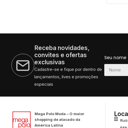
Receba novidades,
convites e ofertas
Seu nome
exclusivas
Cadastre-se e fique por dentro de
lançamentos, lives e promoções
especiais
Loca
Mega Polo Moda – O maior
shopping de atacado da
Rua
América Latina
566