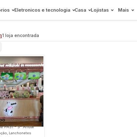
rios
Eletronicos e tecnologia
Casa
Lojistas
Mais
a
1 loja encontrada
oo
e PA31 - 3º Andar
ação, Lanchonetes