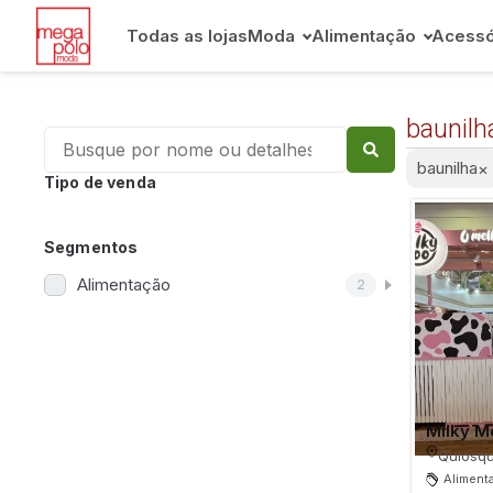
Todas as lojas
Moda
Alimentação
Acessó
baunilh
baunilha
×
Tipo de venda
Segmentos
Alimentação
2
Milky M
Quiosqu
Aliment