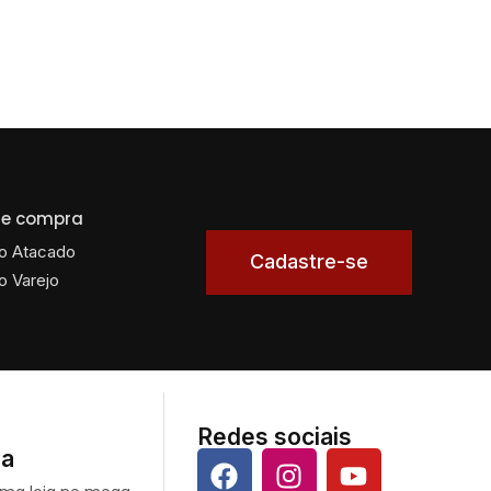
 de compra
o Atacado
Cadastre-se
o Varejo
Redes sociais
da