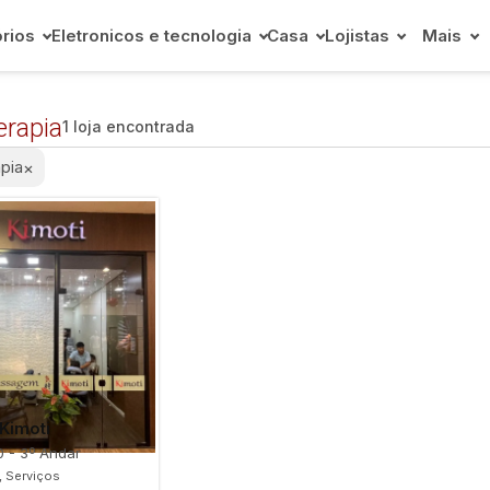
rios
Eletronicos e tecnologia
Casa
Lojistas
Mais
erapia
1 loja encontrada
pia
×
Kimoti
0 - 3º Andar
, Serviços