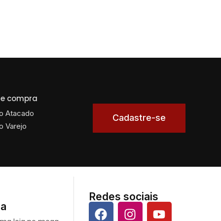
 de compra
o Atacado
Cadastre-se
o Varejo
Redes sociais
da