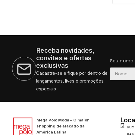
Receba novidades,
convites e ofertas
Seu nome
exclusivas
Cadastre-se e fique por dentro de
lançamentos, lives e promoções
especiais
Loca
Mega Polo Moda – O maior
shopping de atacado da
Rua
América Latina
566