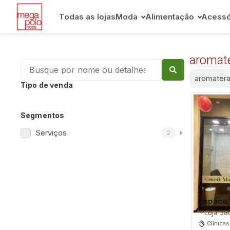
Todas as lojas
Moda
Alimentação
Acessó
aromat
aromatera
Tipo de venda
Segmentos
Serviços
2
Espaco 
Loja 38
Clínicas