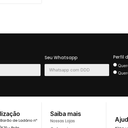
Perfil
Seu Whatsapp
Quer
Quer
lização
Saiba mais
Aju
 Barão de Ladário nº
Nossas Lojas
/670 - Brás