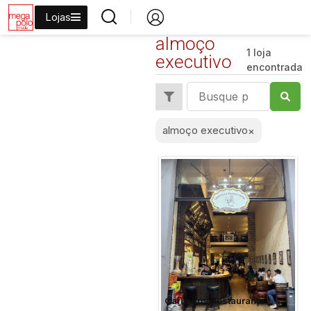
Lojas
almoço
1 loja
executivo
encontrada
almoço executivo
×
Carlinhos Restaurante