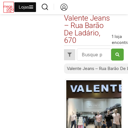
Lojas
Valente Jeans
– Rua Barão
De Ladário,
1 loja
670
encont
Valente Jeans – Rua Barão De 