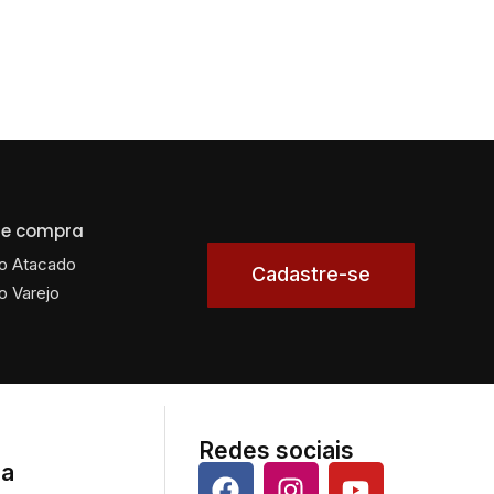
 de compra
o Atacado
Cadastre-se
o Varejo
Redes sociais
da