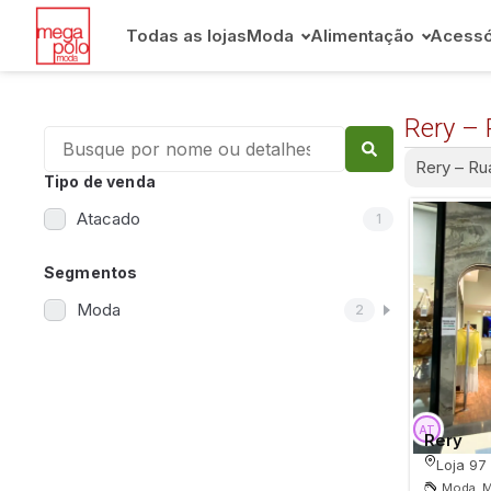
Todas as lojas
Moda
Alimentação
Acessó
Rery – 
Rery – Ru
Tipo de venda
Atacado
1
Segmentos
Moda
2
Rery
Loja 97
Moda, M