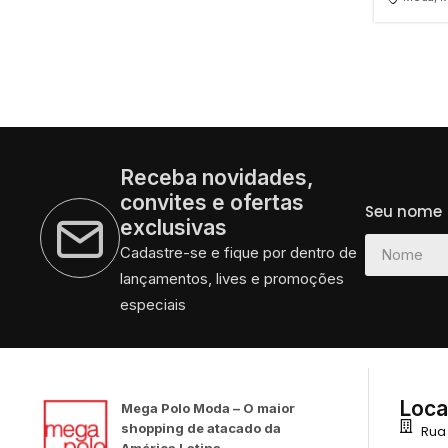
Receba novidades,
convites e ofertas
Seu nome
exclusivas
Cadastre-se e fique por dentro de
lançamentos, lives e promoções
especiais
Loca
Mega Polo Moda – O maior
shopping de atacado da
Rua