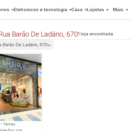
rios
Eletronicos e tecnologia
Casa
Lojistas
Mais
Rua Barão De Ladário, 670
1 loja encontrada
a Barão De Ladário, 670
×
 - Térreo
oda Plus size