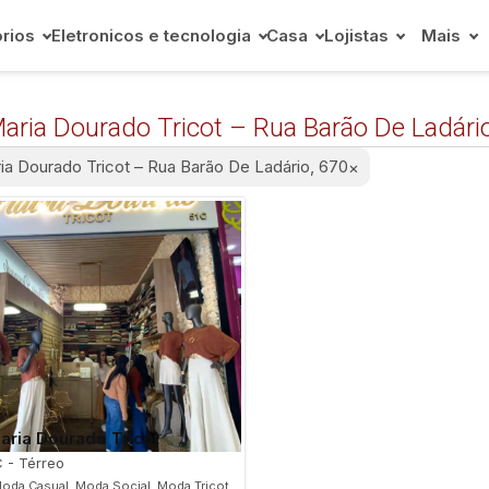
rios
Eletronicos e tecnologia
Casa
Lojistas
Mais
Maria Dourado Tricot – Rua Barão De Ladári
ria Dourado Tricot – Rua Barão De Ladário, 670
×
Maria Dourado Tricot
C - Térreo
oda Casual, Moda Social, Moda Tricot