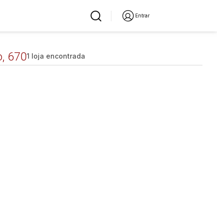
Entrar
o, 670
1 loja encontrada