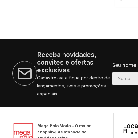
Receba novidades,
convites e ofertas
Seu nome
exclusivas
Cadastre-se e fique por dentro de
lançamentos, lives e promoções
especiais
Loca
Mega Polo Moda – O maior
shopping de atacado da
Rua