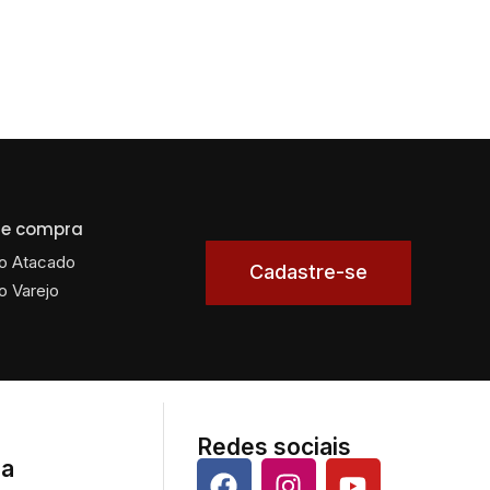
 de compra
o Atacado
Cadastre-se
o Varejo
Redes sociais
da