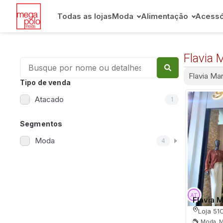
Todas as lojas
Moda
Alimentação
Acessó
Flavia 
Flavia Ma
Tipo de venda
Atacado
1
Segmentos
Moda
4
Flavia 
Loja 51
Moda, M