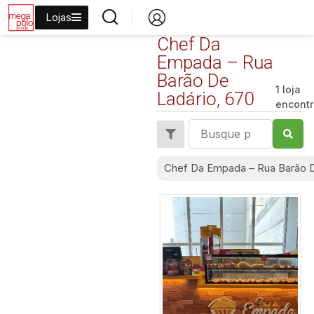
Lojas
Chef Da
Empada – Rua
Barão De
1 loja
Ladário, 670
encont
Chef Da Empada – Rua Barão D