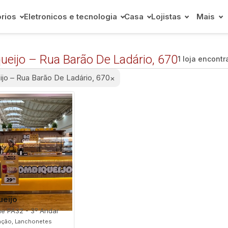
rios
Eletronicos e tecnologia
Casa
Lojistas
Mais
eijo – Rua Barão De Ladário, 670
1 loja encont
jo – Rua Barão De Ladário, 670
×
eijo
e PA32 - 3º Andar
ação, Lanchonetes