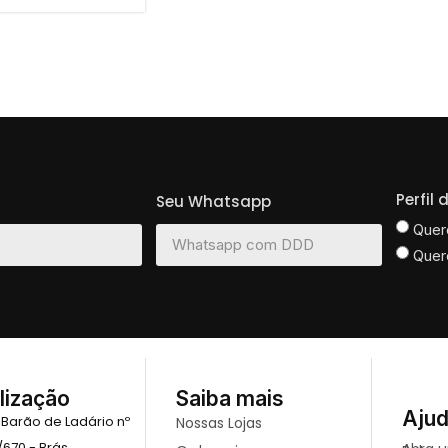
Perfil
Seu Whatsapp
Quer
Quer
lização
Saiba mais
Aju
 Barão de Ladário nº
Nossas Lojas
/670 - Brás