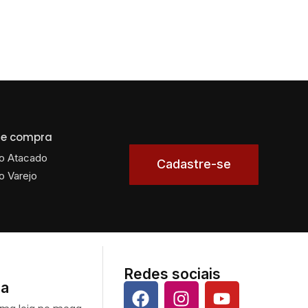
 de compra
o Atacado
Cadastre-se
o Varejo
Redes sociais
da