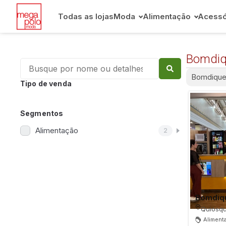
Todas as lojas
Moda
Alimentação
Acessó
Bomdiqu
Bomdiquei
Tipo de venda
Segmentos
Alimentação
2
Bomdiqu
Quiosqu
Aliment