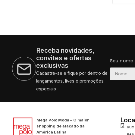
Receba novidades,
convites e ofertas
Seu nome
exclusivas
Cadastre-se e fique por dentro de
lançamentos, lives e promoções
especiais
Loca
Mega Polo Moda – O maior
shopping de atacado da
Rua
América Latina
566