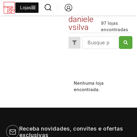
Lojas
daniele
97 lojas
vsilva
encontradas
Nenhuma loja
encontrada.
Receba novidades, convites e ofertas
exclusivas