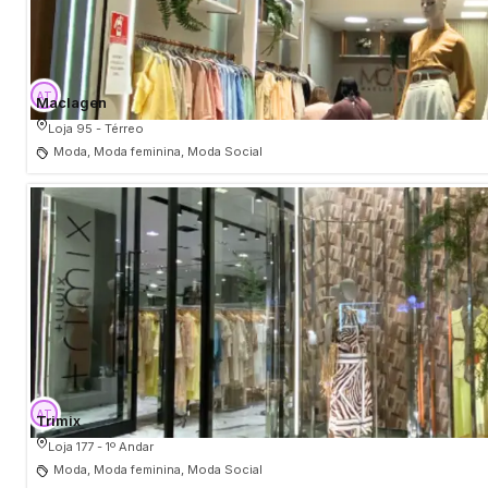
Maclagen
Loja 95 - Térreo
Moda, Moda feminina, Moda Social
Trimix
Loja 177 - 1º Andar
Moda, Moda feminina, Moda Social