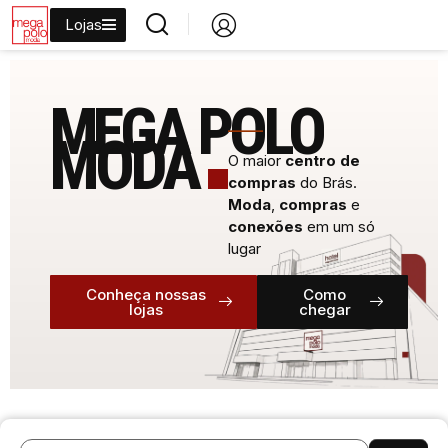
Lojas
MEGA POLO
_____
MODA
O maior
centro de
compras
do Brás.
Moda
,
compras
e
conexões
em um só
lugar
Conheça nossas
Como
lojas
chegar