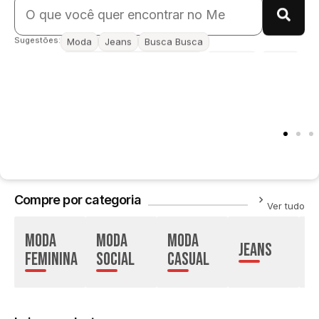
Sugestões:
Moda
Jeans
Busca Busca
Hotel no mega polo shopping
Camiseta
Buslog
Papel adesivo para parede
Visceral
Jaquetas masculinas
Papel de parede
Calça cargo de couro
bolsa feminina
Compre por categoria
Ver tudo
Moda
Moda
Moda
Jeans
L
feminina
Social
Casual