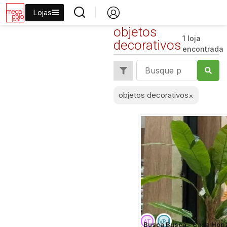
Lojas
objetos
1 loja
decorativos
encontrada
objetos decorativos
×
Busca Busca - Casa Hori