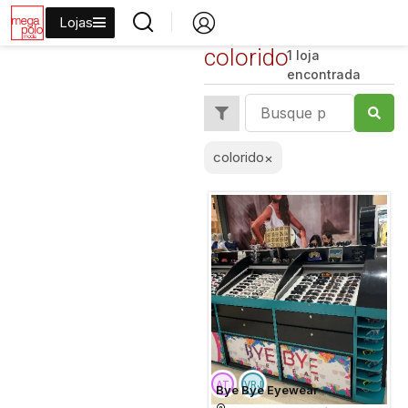
Lojas
colorido
1 loja
encontrada
colorido
×
Bye Bye Eyewear